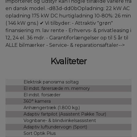
importeret og udstyr kan i nogle tilfælde variere fra
en dansk model. -d83d-dd0bOpladning: 22 kW AC
opladning 175 kW DC hurtigladning 10-80%: 26 min
( 146 kW gns.) ✔ Vi tilbyder: - Attraktiv "grøn"
finansiering m. lav rente - Erhvervs- & privatleasing i
12, 24 el. 36 mdr. - Garantiforlængelser op til 5 år til
ALLE bilmærker - Service- & reparationsaftaler-->
Kvaliteter
Elektrisk panorama soltag
El indst. førersæde m. memory
El indst. forsæder
360° kamera
Anhængertræk (1.800 kg.)
Adaptiv fartpilot (Assistent Pakke Tour)
Vognbane- & blindvinkelsassistent
Adaptiv luftundervogn (Sport)
Sort Optik Plus