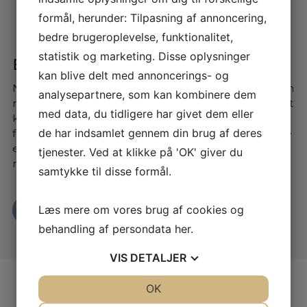
formål, herunder: Tilpasning af annoncering,
bedre brugeroplevelse, funktionalitet,
statistik og marketing. Disse oplysninger
Bliv klogere på ladeløsninger
kan blive delt med annoncerings- og
Når du køber el- eller hybridbil, er det vigtigt med den
analysepartnere, som kan kombinere dem
rette ladeløsning. Der findes mange udbydere, og det
med data, du tidligere har givet dem eller
kan være en jungle at finde rundt i – især som
de har indsamlet gennem din brug af deres
førstegangskøber. Derfor hjælper vi dig med at vælge
en løsning, der passer til dine behov. Vi samarbejder
tjenester. Ved at klikke på 'OK' giver du
med tre pålidelige udbydere: Clever, OK og LOOAD.
samtykke til disse formål.
Læs mere om vores brug af cookies og
Læs mere her
behandling af persondata
her
.
VIS
DETALJER
JA
NEJ
OK
JA
NEJ