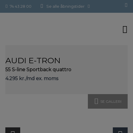
Hop
Forside
>
Brugte biler
>
Audi e-tron
74 43 28 00
Se alle åbningstider
til
indholdet
AUDI E-TRON
55 S-line Sportback quattro
4.295 kr./md ex. moms
SE GALLERI