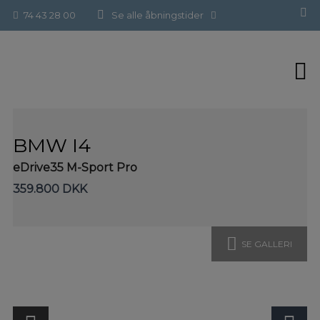
Hop
Forside
>
Brugte biler
>
BMW i4
74 43 28 00
Se alle åbningstider
til
indholdet
BMW I4
eDrive35 M-Sport Pro
359.800 DKK
SE GALLERI