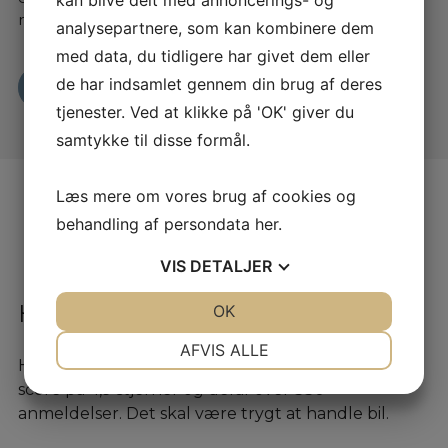
kan blive delt med annoncerings- og
med tre pålidelige udbydere: Clever, OK og LOOAD.
analysepartnere, som kan kombinere dem
med data, du tidligere har givet dem eller
de har indsamlet gennem din brug af deres
Læs mere her
tjenester. Ved at klikke på 'OK' giver du
samtykke til disse formål.
Læs mere om vores brug af cookies og
behandling af persondata
her
.
VIS
DETALJER
Hvad skriver andre om os?
JA
NEJ
OK
JA
NEJ
NØDVENDIGE
PRÆFERENCER
AFVIS ALLE
Hos os kan du trygt handle. Vi har en TrustPilot
JA
NEJ
JA
NEJ
score på 4,9 stjerner og deraf over 330
MARKETING
STATISTIK
anmeldelser. Det skal være trygt at handle bil.