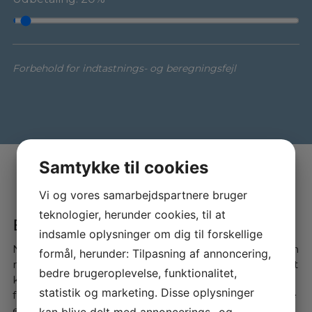
Forbehold for indtastnings- og beregningsfejl
Samtykke til cookies
Vi og vores samarbejdspartnere bruger
teknologier, herunder cookies, til at
Bliv klogere på ladeløsninger
indsamle oplysninger om dig til forskellige
Når du køber el- eller hybridbil, er det vigtigt med den
formål, herunder: Tilpasning af annoncering,
rette ladeløsning. Der findes mange udbydere, og det
bedre brugeroplevelse, funktionalitet,
kan være en jungle at finde rundt i – især som
statistik og marketing. Disse oplysninger
førstegangskøber. Derfor hjælper vi dig med at vælge
en løsning, der passer til dine behov. Vi samarbejder