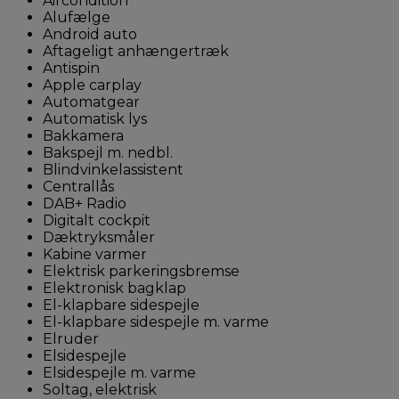
Aircondition
Alufælge
Android auto
Aftageligt anhængertræk
Antispin
Apple carplay
Automatgear
Automatisk lys
Bakkamera
Bakspejl m. nedbl.
Blindvinkelassistent
Centrallås
DAB+ Radio
Digitalt cockpit
Dæktryksmåler
Kabine varmer
Elektrisk parkeringsbremse
Elektronisk bagklap
El-klapbare sidespejle
El-klapbare sidespejle m. varme
Elruder
Elsidespejle
Elsidespejle m. varme
Soltag, elektrisk