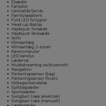
Elsæder
Fartpilot
Centrallås fjernb.
Fjernlysassistent
Fuld LED forlygter
Head-up display
Højdejust. forsæde
Højdejust. føresæde
Isofix
Klimaanlæg
Klimaanlæg, 2-zonet
Kørecomputer
LED kørelys
Læderrat
Musikstreaming via bluetooth
Navigation
Parkeringssensor (bag)
Parkeringssensor (foran)
Skiltegenkendelse
Splitbagsæder
Sportssæder
Svingbart træk (elektrisk)
Svingbart træk (manuelt)
Lædersæder