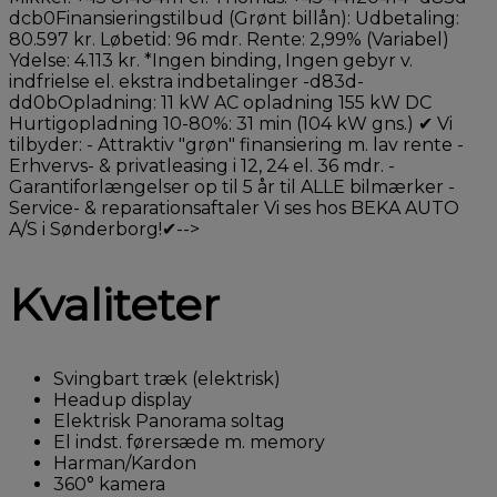
dcb0Finansieringstilbud (Grønt billån): Udbetaling:
80.597 kr. Løbetid: 96 mdr. Rente: 2,99% (Variabel)
Ydelse: 4.113 kr. *Ingen binding, Ingen gebyr v.
indfrielse el. ekstra indbetalinger -d83d-
dd0bOpladning: 11 kW AC opladning 155 kW DC
Hurtigopladning 10-80%: 31 min (104 kW gns.) ✔ Vi
tilbyder: - Attraktiv "grøn" finansiering m. lav rente -
Erhvervs- & privatleasing i 12, 24 el. 36 mdr. -
Garantiforlængelser op til 5 år til ALLE bilmærker -
Service- & reparationsaftaler Vi ses hos BEKA AUTO
A/S i Sønderborg!✔-->
Kvaliteter
Svingbart træk (elektrisk)
Headup display
Elektrisk Panorama soltag
El indst. førersæde m. memory
Harman/Kardon
360° kamera