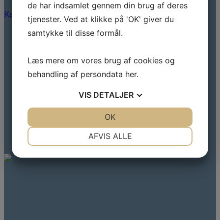
de har indsamlet gennem din brug af deres
Kontakt os her
tjenester. Ved at klikke på 'OK' giver du
samtykke til disse formål.
Læs mere om vores brug af cookies og
behandling af persondata
her
.
VIS
DETALJER
JA
NEJ
OK
JA
NEJ
NØDVENDIGE
PRÆFERENCER
AFVIS ALLE
JA
NEJ
JA
NEJ
MARKETING
STATISTIK