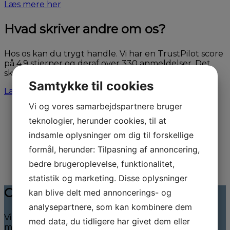
Læs mere her
Hvad skriver andre om os?
Hos os kan du trygt handle. Vi har en TrustPilot score
på 4,9 stjerner og deraf over 330 anmeldelser. Det
skal være trygt at handle bil.
Samtykke til cookies
Læs TrustPilot anmeldelser her
Vi og vores samarbejdspartnere bruger
teknologier, herunder cookies, til at
indsamle oplysninger om dig til forskellige
formål, herunder: Tilpasning af annoncering,
bedre brugeroplevelse, funktionalitet,
statistik og marketing. Disse oplysninger
Overvejer du at sælge din bil?
kan blive delt med annoncerings- og
analysepartnere, som kan kombinere dem
Vi mangler gode brugte biler – ring og få en snak
med data, du tidligere har givet dem eller
med os om hvordan vi kan hjælpe dig.