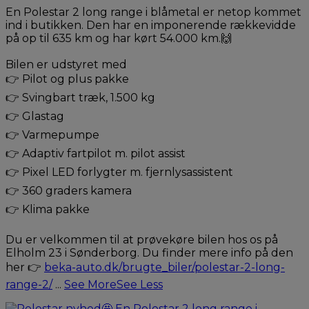
En Polestar 2 long range i blåmetal er netop kommet
ind i butikken. Den har en imponerende rækkevidde
på op til 635 km og har kørt 54.000 km.🙌
Bilen er udstyret med
👉 Pilot og plus pakke
👉 Svingbart træk, 1.500 kg
👉 Glastag
👉 Varmepumpe
👉 Adaptiv fartpilot m. pilot assist
👉 Pixel LED forlygter m. fjernlysassistent
👉 360 graders kamera
👉 Klima pakke
Du er velkommen til at prøvekøre bilen hos os på
Elholm 23 i Sønderborg. Du finder mere info på den
her 👉
beka-auto.dk/brugte_biler/polestar-2-long-
range-2/
...
See More
See Less