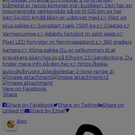
Få et personligt
+2
prisoverslag på din bil
View on Facebook
·
Share
NUMMERPLADE
Share on Facebook
Share on Twitter
Share on
Linked In
Share by Email
Indtast bildata
Likes: