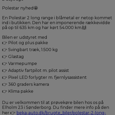
Polestar nyhed🤩
En Polestar 2 long range i blåmetal er netop kommet
ind i butikken. Den har en imponerende rækkevidde
på op til 635 km og har kørt 54.000 km.🙌
Bilen er udstyret med
👉 Pilot og plus pakke
👉 Svingbart træk, 1.500 kg
👉 Glastag
👉 Varmepumpe
👉 Adaptiv fartpilot m. pilot assist
👉 Pixel LED forlygter m. fjernlysassistent
👉 360 graders kamera
👉 Klima pakke
Du er velkommen til at prøvekøre bilen hos os på
Elholm 23 i Sønderborg. Du finder mere info på den
her 👉
beka-auto.dk/brugte_biler/polestar-2-long-