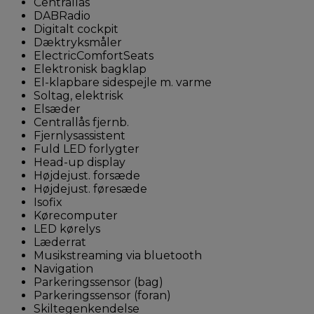
Centrallås
DABRadio
Digitalt cockpit
Dæktryksmåler
ElectricComfortSeats
Elektronisk bagklap
El-klapbare sidespejle m. varme
Soltag, elektrisk
Elsæder
Centrallås fjernb.
Fjernlysassistent
Fuld LED forlygter
Head-up display
Højdejust. forsæde
Højdejust. føresæde
Isofix
Kørecomputer
LED kørelys
Læderrat
Musikstreaming via bluetooth
Navigation
Parkeringssensor (bag)
Parkeringssensor (foran)
Skiltegenkendelse