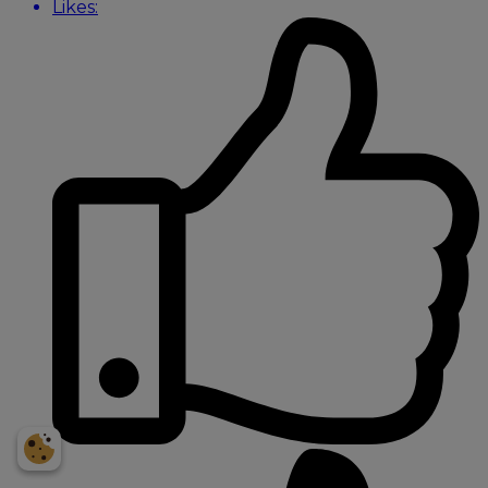
Likes:
Få et personligt
prisoverslag på din bil
NUMMERPLADE
Indtast bildata