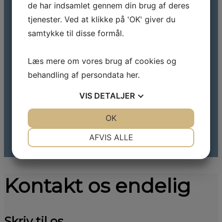
de har indsamlet gennem din brug af deres
tjenester. Ved at klikke på 'OK' giver du
samtykke til disse formål.
Læs mere om vores brug af cookies og
behandling af persondata
her
.
VIS
DETALJER
JA
NEJ
OK
JA
NEJ
NØDVENDIGE
PRÆFERENCER
AFVIS ALLE
JA
NEJ
JA
NEJ
MARKETING
STATISTIK
Kontakt os endelig
Skriv til os