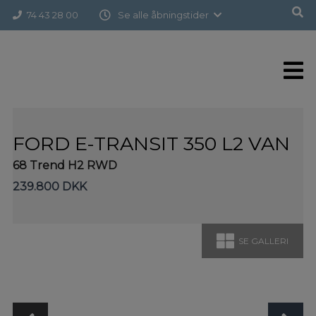
Hop
Forside
>
Brugte biler
>
Ford E-Transit 350 L2 Van
74 43 28 00
Se alle åbningstider
til
indholdet
FORD E-TRANSIT 350 L2 VAN
68 Trend H2 RWD
239.800 DKK
SE GALLERI