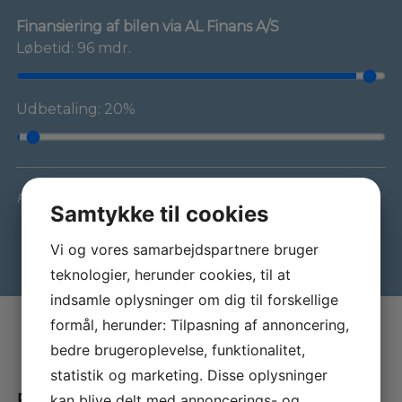
Finansiering af bilen via AL Finans A/S
Løbetid: 96 mdr.
Udbetaling: 20%
Forbehold for indtastnings- og beregningsfejl
Samtykke til cookies
Vi og vores samarbejdspartnere bruger
teknologier, herunder cookies, til at
indsamle oplysninger om dig til forskellige
formål, herunder: Tilpasning af annoncering,
bedre brugeroplevelse, funktionalitet,
statistik og marketing. Disse oplysninger
Bliv klogere på ladeløsninger
kan blive delt med annoncerings- og