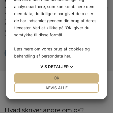
analysepartnere, som kan kombinere dem
Når du køber el- eller hybridbil, er det vigtigt med den
med data, du tidligere har givet dem eller
rette ladeløsning. Der findes mange udbydere, og det
kan være en jungle at finde rundt i – især som
de har indsamlet gennem din brug af deres
førstegangskøber. Derfor hjælper vi dig med at vælge
tjenester. Ved at klikke på 'OK' giver du
en løsning, der passer til dine behov. Vi samarbejder
samtykke til disse formål.
med tre pålidelige udbydere: Clever, OK og LOOAD.
Læs mere om vores brug af cookies og
Læs mere her
behandling af persondata
her
.
VIS
DETALJER
JA
NEJ
OK
JA
NEJ
NØDVENDIGE
PRÆFERENCER
AFVIS ALLE
JA
NEJ
JA
NEJ
MARKETING
STATISTIK
Hvad skriver andre om os?