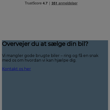
Overvejer du at sælge din bil?
Vi mangler gode brugte biler – ring og få en snak
med os om hvordan vi kan hjælpe dig.
Kontakt os her