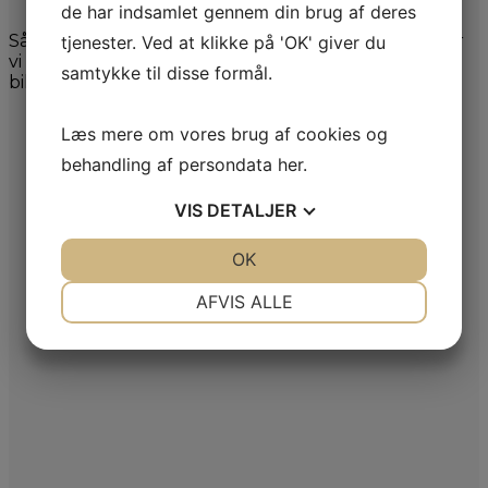
de har indsamlet gennem din brug af deres
Så kontakt os endelig på mail eller ring til os, så laver
tjenester. Ved at klikke på 'OK' giver du
vi sammen en aftale. Vi kan også komme til dig med
samtykke til disse formål.
bilen.
Læs mere om vores brug af cookies og
behandling af persondata
her
.
VIS
DETALJER
JA
NEJ
OK
JA
NEJ
NØDVENDIGE
PRÆFERENCER
AFVIS ALLE
JA
NEJ
JA
NEJ
MARKETING
STATISTIK