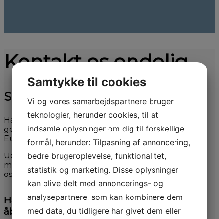
Kontakt os endelig
Samtykke til cookies
Skriv til os
Vi og vores samarbejdspartnere bruger
teknologier, herunder cookies, til at
Har vi ikke den bil du søger på lager? så finder vi
indsamle oplysninger om dig til forskellige
gerne den til dig. Vi har opbygget et godt netværk i
Europa igennem vores 30 år.
formål, herunder: Tilpasning af annoncering,
bedre brugeroplevelse, funktionalitet,
Udfyld formularen til højre, og vi vender hurtigst
muligt tilbage. Du er også velkommen til at ringe til
statistik og marketing. Disse oplysninger
os på tlf. +45 7443 2800.
kan blive delt med annoncerings- og
analysepartnere, som kan kombinere dem
Har du ikke mulighed for at komme i
åbningstiden?
med data, du tidligere har givet dem eller