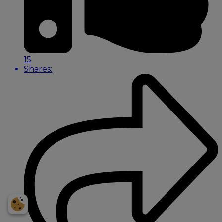
15
Shares:
Få et personligt
prisoverslag på din bil
NUMMERPLADE
Indtast bildata