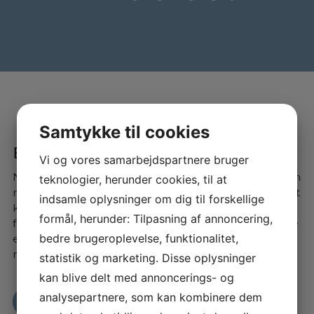
Samtykke til cookies
Bliv klogere på ladeløsninger
Vi og vores samarbejdspartnere bruger
Når du køber el- eller hybridbil, er det vigtigt med den
teknologier, herunder cookies, til at
rette ladeløsning. Der findes mange udbydere, og det
indsamle oplysninger om dig til forskellige
kan være en jungle at finde rundt i – især som
formål, herunder: Tilpasning af annoncering,
førstegangskøber. Derfor hjælper vi dig med at vælge
bedre brugeroplevelse, funktionalitet,
en løsning, der passer til dine behov. Vi samarbejder
med tre pålidelige udbydere: Clever, OK og LOOAD.
statistik og marketing. Disse oplysninger
kan blive delt med annoncerings- og
analysepartnere, som kan kombinere dem
Læs mere her