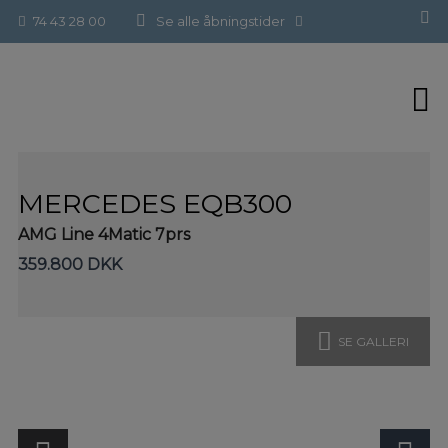
Hop
Forside
>
Brugte biler
>
Mercedes EQB300
74 43 28 00
Se alle åbningstider
til
indholdet
MERCEDES EQB300
AMG Line 4Matic 7prs
359.800 DKK
SE GALLERI