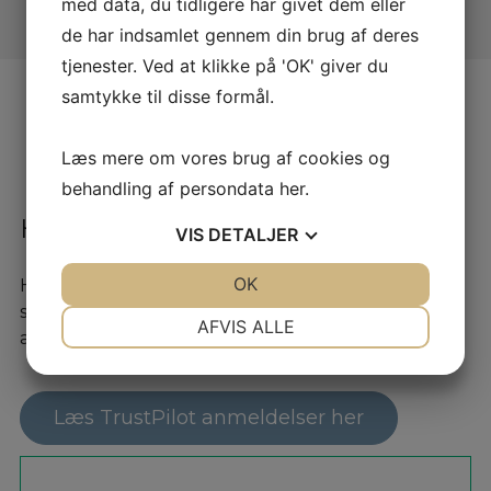
med data, du tidligere har givet dem eller
de har indsamlet gennem din brug af deres
tjenester. Ved at klikke på 'OK' giver du
samtykke til disse formål.
Læs mere om vores brug af cookies og
behandling af persondata
her
.
Hvad skriver andre om os?
VIS
DETALJER
JA
NEJ
OK
JA
NEJ
Hos os kan du trygt handle. Vi har en TrustPilot
score på 4,9 stjerner og deraf over 330
NØDVENDIGE
PRÆFERENCER
AFVIS ALLE
anmeldelser. Det skal være trygt at handle bil.
JA
NEJ
JA
NEJ
MARKETING
STATISTIK
Læs TrustPilot anmeldelser her