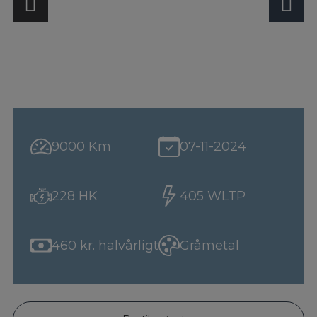
9000 Km
07-11-2024
228 HK
405 WLTP
460 kr. halvårligt
Gråmetal