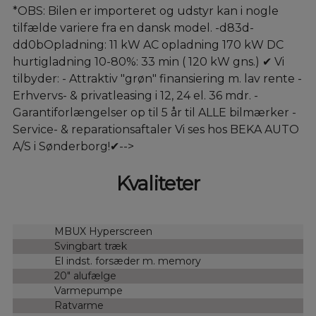
*OBS: Bilen er importeret og udstyr kan i nogle
tilfælde variere fra en dansk model. -d83d-
dd0bOpladning: 11 kW AC opladning 170 kW DC
hurtigladning 10-80%: 33 min ( 120 kW gns.) ✔ Vi
tilbyder: - Attraktiv "grøn" finansiering m. lav rente -
Erhvervs- & privatleasing i 12, 24 el. 36 mdr. -
Garantiforlængelser op til 5 år til ALLE bilmærker -
Service- & reparationsaftaler Vi ses hos BEKA AUTO
A/S i Sønderborg!✔-->
Kvaliteter
MBUX Hyperscreen
Svingbart træk
El indst. forsæder m. memory
20" alufælge
Varmepumpe
Ratvarme