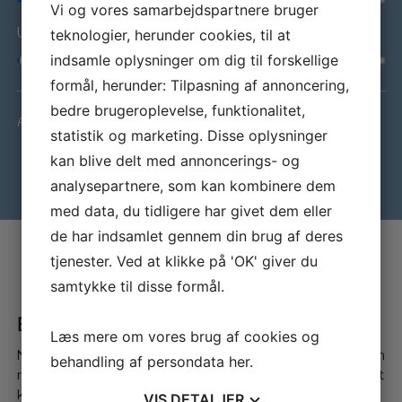
Vi og vores samarbejdspartnere bruger
Udbetaling: 20%
teknologier, herunder cookies, til at
indsamle oplysninger om dig til forskellige
formål, herunder: Tilpasning af annoncering,
bedre brugeroplevelse, funktionalitet,
Forbehold for indtastnings- og beregningsfejl
statistik og marketing. Disse oplysninger
kan blive delt med annoncerings- og
analysepartnere, som kan kombinere dem
med data, du tidligere har givet dem eller
de har indsamlet gennem din brug af deres
tjenester. Ved at klikke på 'OK' giver du
samtykke til disse formål.
Bliv klogere på ladeløsninger
Læs mere om vores brug af cookies og
Når du køber el- eller hybridbil, er det vigtigt med den
behandling af persondata
her
.
rette ladeløsning. Der findes mange udbydere, og det
kan være en jungle at finde rundt i – især som
VIS
DETALJER