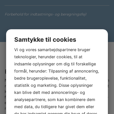
Forbehold for indtastnings- og beregningsfejl
Samtykke til cookies
Vi og vores samarbejdspartnere bruger
teknologier, herunder cookies, til at
indsamle oplysninger om dig til forskellige
formål, herunder: Tilpasning af annoncering,
Bliv klogere på ladeløsninger
bedre brugeroplevelse, funktionalitet,
Når du køber el- eller hybridbil, er det vigtigt med den
statistik og marketing. Disse oplysninger
rette ladeløsning. Der findes mange udbydere, og det
kan være en jungle at finde rundt i – især som
kan blive delt med annoncerings- og
førstegangskøber. Derfor hjælper vi dig med at vælge
analysepartnere, som kan kombinere dem
en løsning, der passer til dine behov. Vi samarbejder
med data, du tidligere har givet dem eller
med tre pålidelige udbydere: Clever, OK og LOOAD.
de har indsamlet gennem din brug af deres