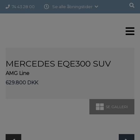
Hop
Forside
>
Brugte biler
>
Mercedes EQE300 SUV
74 43 28 00
Se alle åbningstider
til
indholdet
MERCEDES EQE300 SUV
AMG Line
629.800 DKK
SE GALLERI