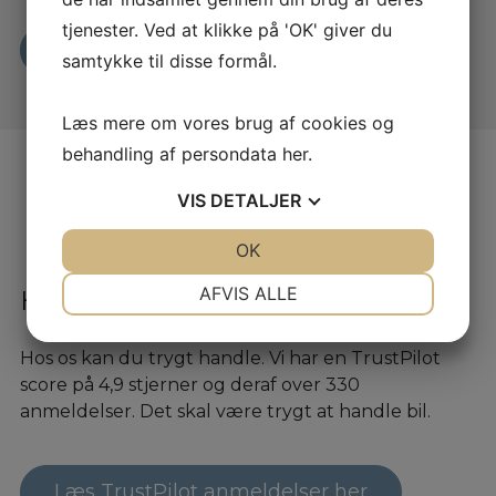
tjenester. Ved at klikke på 'OK' giver du
Læs mere her
samtykke til disse formål.
Læs mere om vores brug af cookies og
behandling af persondata
her
.
VIS
DETALJER
JA
NEJ
OK
JA
NEJ
NØDVENDIGE
PRÆFERENCER
AFVIS ALLE
Hvad skriver andre om os?
JA
NEJ
JA
NEJ
Hos os kan du trygt handle. Vi har en TrustPilot
MARKETING
STATISTIK
score på 4,9 stjerner og deraf over 330
anmeldelser. Det skal være trygt at handle bil.
Læs TrustPilot anmeldelser her