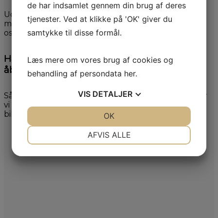
de har indsamlet gennem din brug af deres
Udfyld formularen til højre, og vi vender hurtigst
tjenester. Ved at klikke på 'OK' giver du
muligt tilbage. Du er også velkommen til at ringe til
samtykke til disse formål.
os på tlf. +45 7443 2800.
Har du ikke mulighed for at komme i
Læs mere om vores brug af cookies og
åbningstiden?
behandling af persondata
her
.
VIS
DETALJER
Så kontakt os endelig på mail eller ring til os, så laver
vi sammen en aftale. Vi kan også komme til dig med
bilen.
JA
NEJ
OK
JA
NEJ
NØDVENDIGE
PRÆFERENCER
AFVIS ALLE
JA
NEJ
JA
NEJ
MARKETING
STATISTIK