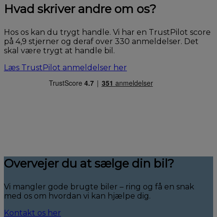
Hvad skriver andre om os?
Hos os kan du trygt handle. Vi har en TrustPilot score
på 4,9 stjerner og deraf over 330 anmeldelser. Det
skal være trygt at handle bil.
Læs TrustPilot anmeldelser her
Overvejer du at sælge din bil?
Vi mangler gode brugte biler – ring og få en snak
med os om hvordan vi kan hjælpe dig.
Kontakt os her