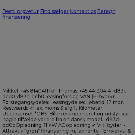
Bestil prøvetur
Find sælger
Kontakt os
Beregn
finansiering
Mikkel: +45 81404111 el. Thomas: +45 44120414 -d83d-
dcb0-d83d-dcb0Leasingforslag VAN (Erhverv):
Førstegangsydelse: Leasingydelse: Løbetid: 12 mdr.
Restværdi: kr. ex. moms & afgift Kilometer:
Ubegrænset *OBS: Bilen er importeret og udstyr kan i
nogle tilfælde variere fra en dansk model. -d83d-
dd0bOpladning: 11 kW AC opladning ✔ Vi tilbyder: -
Attraktiv "grøn" finansiering m. lav rente - Erhvervs- &