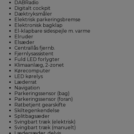
DABRadio
Digitalt cockpit
Dæktryksmåler
Elektrisk parkeringsbremse
Elektronisk bagklap
El-klapbare sidespejle m. varme
Elruder
Elsæder
Centrallås fjernb.
Fjernlysassistent
Fuld LED forlygter
Klimaanlæg, 2-zonet
Kørecomputer
LED kørelys
Læderrat
Navigation
Parkeringssensor (bag)
Parkeringssensor (foran)
Ratbetjent gearskifte
Skiltegenkendelse
Splitbagsæder
Svingbart træk (elektrisk)
Svingbart træk (manuelt)
Lædersæder, delvis