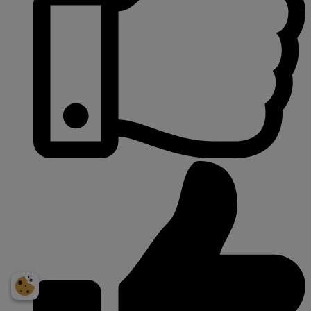
Få et personligt
prisoverslag på din bil
NUMMERPLADE
Indtast bildata