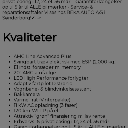
privatleasing i 12, 24 el. 36 mdr. - Garantiforlængelser
op til 5 år til ALLE bilmærker - Service- &
reparationsaftaler Vi ses hos BEKA AUTO A/S i
Sønderborg!✔-->
Kvaliteter
AMG Line Advanced Plus
Svingbart træk elektrisk med ESP (2.000 kg.)
El indst. forsæder m. memory
20" AMG alufælge
LED High Performance forlygter
Adaptiv fartpilot Distronic
Vognbane- & blindvinkelsassistent
Bakkamera
Varme i rat (Vinterpakke)
11 kW AC opladning (3 faser)
120 km. WLTP på el
Attraktiv "grøn" finansiering m. lav rente
Erhvervs- & privatleasing i 12, 24 el. 36 mdr.
Garantiforlængelser op til 5 år til ALLE bilmærker