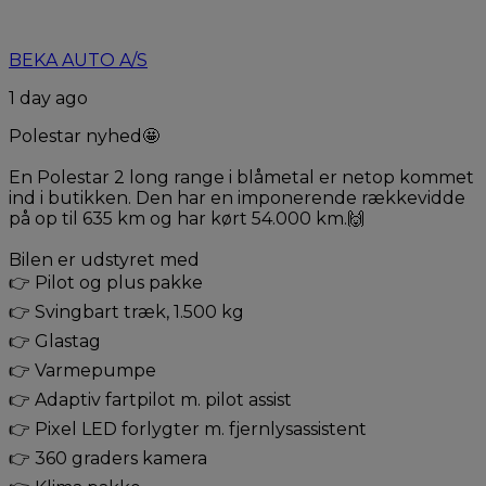
BEKA AUTO A/S
1 day ago
Polestar nyhed🤩
En Polestar 2 long range i blåmetal er netop kommet
ind i butikken. Den har en imponerende rækkevidde
på op til 635 km og har kørt 54.000 km.🙌
Bilen er udstyret med
👉 Pilot og plus pakke
👉 Svingbart træk, 1.500 kg
👉 Glastag
👉 Varmepumpe
👉 Adaptiv fartpilot m. pilot assist
👉 Pixel LED forlygter m. fjernlysassistent
👉 360 graders kamera