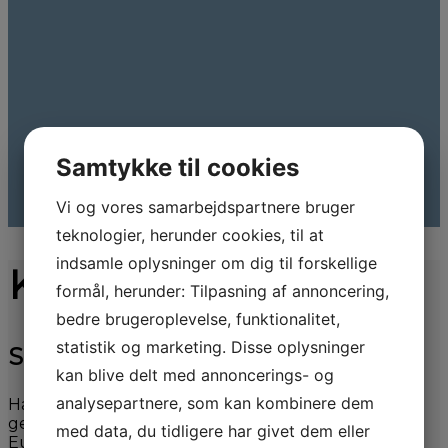
Samtykke til cookies
Vi og vores samarbejdspartnere bruger
teknologier, herunder cookies, til at
indsamle oplysninger om dig til forskellige
Kontakt os endelig
formål, herunder: Tilpasning af annoncering,
bedre brugeroplevelse, funktionalitet,
statistik og marketing. Disse oplysninger
Skriv til os
kan blive delt med annoncerings- og
analysepartnere, som kan kombinere dem
Har vi ikke den bil du søger på lager? så finder vi
gerne den til dig. Vi har opbygget et godt netværk i
med data, du tidligere har givet dem eller
Europa igennem vores 30 år.