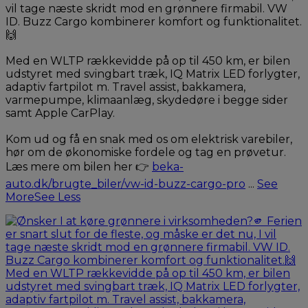
vil tage næste skridt mod en grønnere firmabil. VW
ID. Buzz Cargo kombinerer komfort og funktionalitet.
🙌
Med en WLTP rækkevidde på op til 450 km, er bilen
udstyret med svingbart træk, IQ Matrix LED forlygter,
adaptiv fartpilot m. Travel assist, bakkamera,
varmepumpe, klimaanlæg, skydedøre i begge sider
samt Apple CarPlay.
Kom ud og få en snak med os om elektrisk varebiler,
hør om de økonomiske fordele og tag en prøvetur.
Læs mere om bilen her 👉
beka-
auto.dk/brugte_biler/vw-id-buzz-cargo-pro
...
See
More
See Less