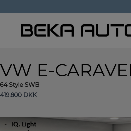
Hop
Forside
>
Brugte biler
>
VW e-Caravelle
til
indholdet
VW E-CARAVE
64 Style SWB
419.800 DKK