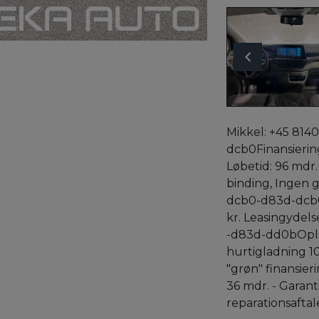
Mikkel: +45 8140
dcb0Finansiering
Løbetid: 96 mdr.
binding, Ingen g
dcb0-d83d-dcb0L
kr. Leasingydels
-d83d-dd0bOpla
hurtigladning 10
"grøn" finansieri
36 mdr. - Garant
reparationsafta