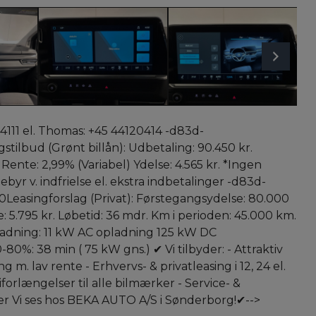
4111 el. Thomas: +45 44120414 -d83d-
stilbud (Grønt billån): Udbetaling: 90.450 kr.
 Rente: 2,99% (Variabel) Ydelse: 4.565 kr. *Ingen
ebyr v. indfrielse el. ekstra indbetalinger -d83d-
easingforslag (Privat): Førstegangsydelse: 80.000
e: 5.795 kr. Løbetid: 36 mdr. Km i perioden: 45.000 km.
dning: 11 kW AC opladning 125 kW DC
-80%: 38 min ( 75 kW gns.) ✔ Vi tilbyder: - Attraktiv
ng m. lav rente - Erhvervs- & privatleasing i 12, 24 el.
iforlængelser til alle bilmærker - Service- &
ler Vi ses hos BEKA AUTO A/S i Sønderborg!✔-->