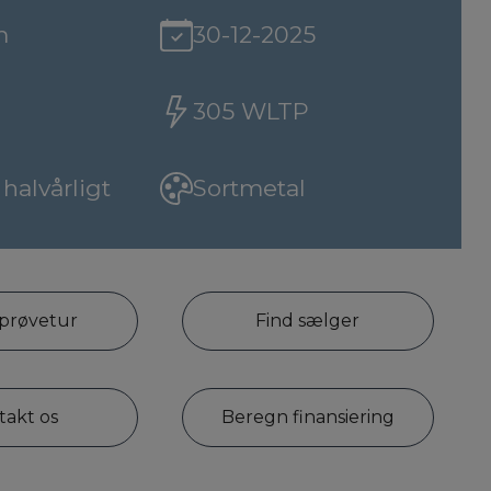
m
30-12-2025
305 WLTP
 halvårligt
Sortmetal
 prøvetur
Find sælger
takt os
Beregn finansiering