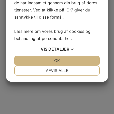
de har indsamlet gennem din brug af deres
Antal airbags
tjenester. Ved at klikke på 'OK' giver du
6
samtykke til disse formål.
Læs mere om vores brug af cookies og
behandling af persondata
her
.
Farve
VIS
DETALJER
Sortmetal
JA
NEJ
OK
JA
NEJ
NØDVENDIGE
PRÆFERENCER
AFVIS ALLE
JA
NEJ
JA
NEJ
MARKETING
STATISTIK