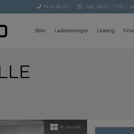
74 43 28 00
Salg:
08.00 - 17.00
V
Biler
Ladeløsninger
Leasing
Fina
LLE
SE GALLERI