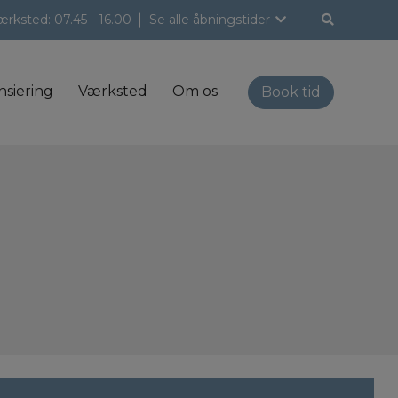
ærksted:
07.45 - 16.00
Se alle åbningstider
nsiering
Værksted
Om os
Book tid