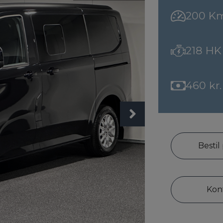
200 K
218 HK
460 kr.
Bestil
Kon