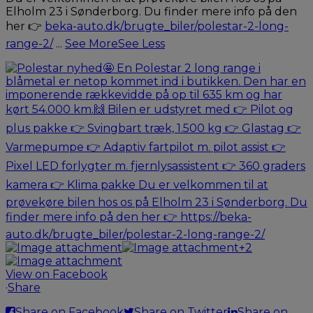
Elholm 23 i Sønderborg. Du finder mere info på den
her 👉
beka-auto.dk/brugte_biler/polestar-2-long-
range-2/
...
See More
See Less
+2
View on Facebook
·
Share
Share on Facebook
Share on Twitter
Share on