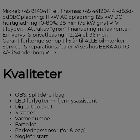
Mikkel: +45 81404111 el. Thomas: +45 44120414 -d83d-
dd0bOpladning: 11 kW AC opladning 125 kW DC
hurtigladning 10-80%: 38 min (75 kW gns.) ✔ Vi
tilbyder: - Attraktiv "grøn" finansiering m. lav rente -
Erhvervs- & privatleasing i 12, 24 el. 36 mdr. -
Garantiforlængelser op til 5 år til ALLE bilmærker -
Service- & reparationsaftaler Vi ses hos BEKA AUTO
A/S i Sønderborg!✔-->
Kvaliteter
OBS: Splitdøre i bag
LED forlygter m. fjernlysassistent
Digitalt cockpit
3 sæder
Varmepumpe
Fartpilot
Parkeringssensor (for & bag)
Nøglefri start