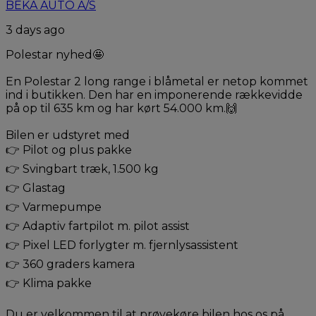
BEKA AUTO A/S
3 days ago
Polestar nyhed🤩
En Polestar 2 long range i blåmetal er netop kommet
ind i butikken. Den har en imponerende rækkevidde
på op til 635 km og har kørt 54.000 km.🙌
Bilen er udstyret med
👉 Pilot og plus pakke
👉 Svingbart træk, 1.500 kg
👉 Glastag
👉 Varmepumpe
👉 Adaptiv fartpilot m. pilot assist
👉 Pixel LED forlygter m. fjernlysassistent
👉 360 graders kamera
👉 Klima pakke
Du er velkommen til at prøvekøre bilen hos os på