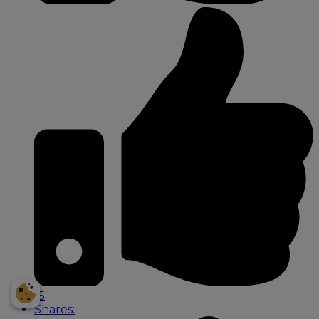
Få et personligt
prisoverslag på din bil
NUMMERPLADE
Indtast bildata
15
Shares: