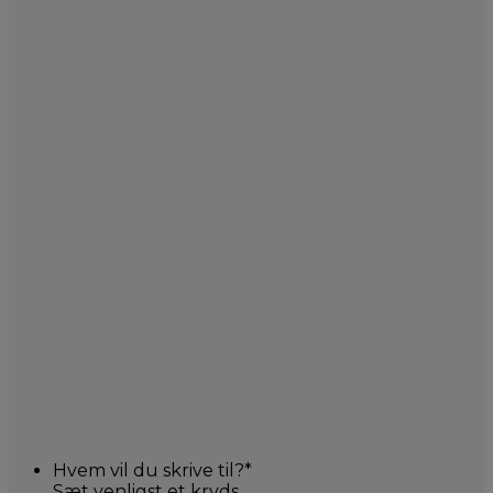
Hvem vil du skrive til?
*
Sæt venligst et kryds