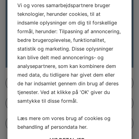
Vi og vores samarbejdspartnere bruger
75000 Km
26-05-2021
teknologier, herunder cookies, til at
indsamle oplysninger om dig til forskellige
245 HK
71,2 km/l
formål, herunder: Tilpasning af annoncering,
bedre brugeroplevelse, funktionalitet,
statistik og marketing. Disse oplysninger
460 kr. halvårligt
Sortmetal
kan blive delt med annoncerings- og
analysepartnere, som kan kombinere dem
med data, du tidligere har givet dem eller
Bestil prøvetur
de har indsamlet gennem din brug af deres
tjenester. Ved at klikke på 'OK' giver du
samtykke til disse formål.
Find sælger
Læs mere om vores brug af cookies og
Kontakt os
behandling af persondata
her
.