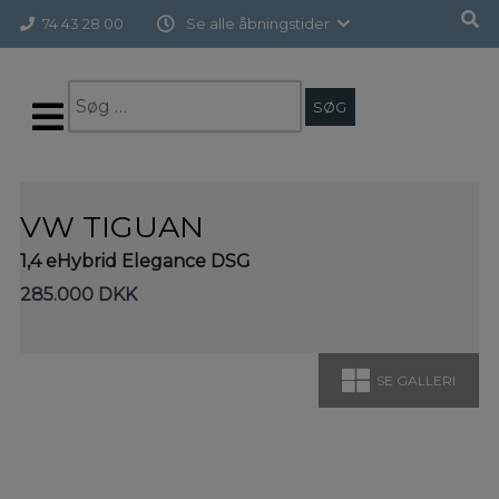
Hop
Forside
>
Brugte biler
>
VW Tiguan
74 43 28 00
Se alle åbningstider
til
indholdet
Søg
efter:
VW TIGUAN
1,4 eHybrid Elegance DSG
285.000 DKK
SE GALLERI