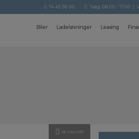
74 43 28 00
Salg:
08.00 - 17.00
Biler
Ladeløsninger
Leasing
Fina
SE GALLERI