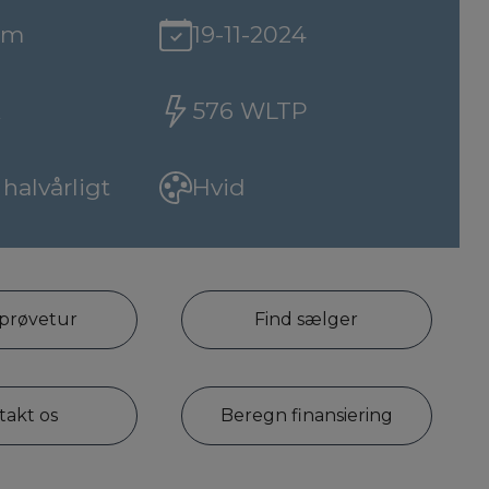
Km
19-11-2024
K
576 WLTP
 halvårligt
Hvid
 prøvetur
Find sælger
takt os
Beregn finansiering