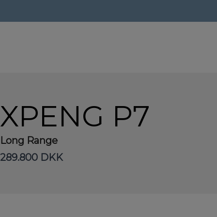
Hop
Forside
>
Brugte biler
>
Xpeng P7
til
indholdet
XPENG P7
Long Range
289.800 DKK