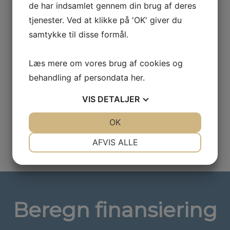
de har indsamlet gennem din brug af deres
tjenester. Ved at klikke på 'OK' giver du
samtykke til disse formål.
Farve
Hvid
Læs mere om vores brug af cookies og
behandling af persondata
her
.
VIS
DETALJER
JA
NEJ
OK
JA
NEJ
NØDVENDIGE
PRÆFERENCER
AFVIS ALLE
JA
NEJ
JA
NEJ
MARKETING
STATISTIK
Beregn finansiering