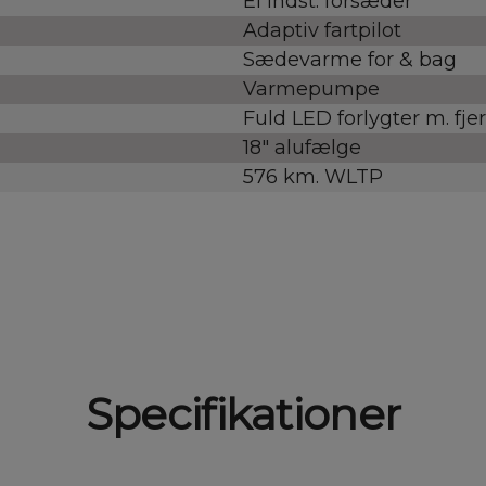
El indst. forsæder
Adaptiv fartpilot
Sædevarme for & bag
Varmepumpe
Fuld LED forlygter m. fje
18" alufælge
576 km. WLTP
Specifikationer