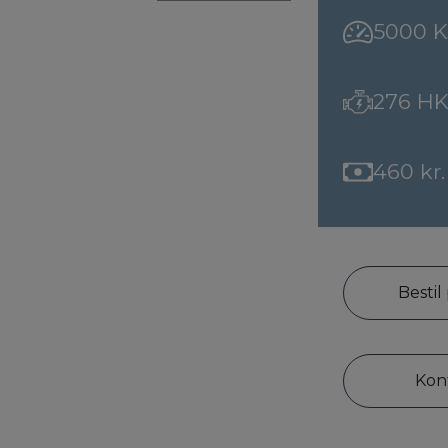
5000 
276 H
460 kr.
Bestil
Kon