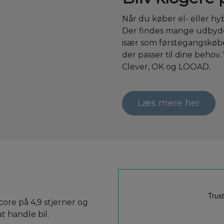
Når du køber el- eller hyb
Der findes mange udbyder
især som førstegangskøbe
der passer til dine behov
Clever, OK og LOOAD.
Læs mere her
core på 4,9 stjerner og
t handle bil.