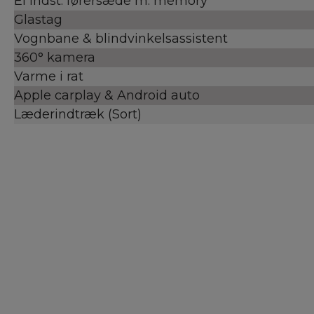
El indst. førersæde m. memory
Glastag
Vognbane & blindvinkelsassistent
360° kamera
Varme i rat
Apple carplay & Android auto
Læderindtræk (Sort)