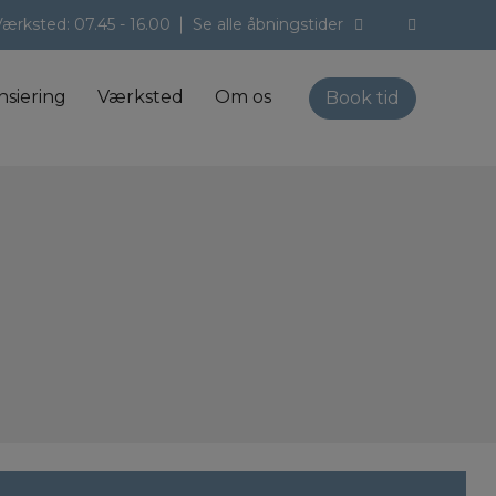
Værksted:
07.45 - 16.00
Se alle åbningstider
nsiering
Værksted
Om os
Book tid