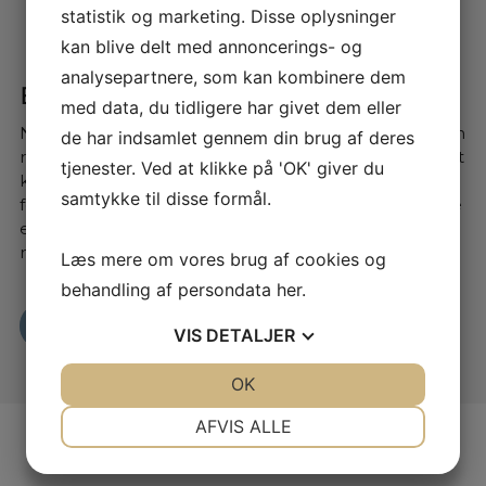
statistik og marketing. Disse oplysninger
kan blive delt med annoncerings- og
analysepartnere, som kan kombinere dem
Bliv klogere på ladeløsninger
med data, du tidligere har givet dem eller
Når du køber el- eller hybridbil, er det vigtigt med den
de har indsamlet gennem din brug af deres
rette ladeløsning. Der findes mange udbydere, og det
tjenester. Ved at klikke på 'OK' giver du
kan være en jungle at finde rundt i – især som
samtykke til disse formål.
førstegangskøber. Derfor hjælper vi dig med at vælge
en løsning, der passer til dine behov. Vi samarbejder
med tre pålidelige udbydere: Clever, OK og LOOAD.
Læs mere om vores brug af cookies og
behandling af persondata
her
.
Læs mere her
VIS
DETALJER
JA
NEJ
OK
JA
NEJ
NØDVENDIGE
PRÆFERENCER
AFVIS ALLE
JA
NEJ
JA
NEJ