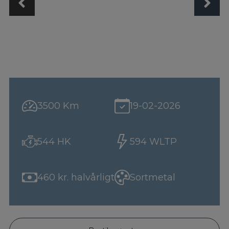
3500 Km
19-02-2026
544 HK
594 WLTP
460 kr. halvårligt
Sortmetal