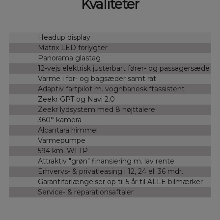
Kvaliteter
Headup display
Matrix LED forlygter
Panorama glastag
12-vejs elektrisk justerbart fører- og passagersæde
Varme i for- og bagsæder samt rat
Adaptiv fartpilot m. vognbaneskiftassistent
Zeekr GPT og Navi 2.0
Zeekr lydsystem med 8 højttalere
360° kamera
Alcantara himmel
Varmepumpe
594 km. WLTP
Attraktiv "grøn" finansiering m. lav rente
Erhvervs- & privatleasing i 12, 24 el. 36 mdr.
Garantiforlængelser op til 5 år til ALLE bilmærker
Service- & reparationsaftaler