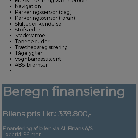
Musikstreaming via bluetooth
Navigation
Parkeringssensor (bag)
Parkeringssensor (foran)
Skiltegenkendelse
Stofsæder
Sædevarme
Tonede ruder
Træthedsregistrering
Tågelygter
Vognbaneassistent
ABS-bremser
Beregn finansiering
Bilens pris i kr.:
339.800,-
Finansiering af bilen via AL Finans A/S
Løbetid: 96 mdr.