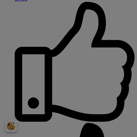
Få et personligt
prisoverslag på din bil
NUMMERPLADE
Indtast bildata