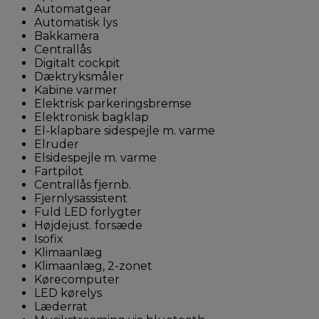
Automatgear
Automatisk lys
Bakkamera
Centrallås
Digitalt cockpit
Dæktryksmåler
Kabine varmer
Elektrisk parkeringsbremse
Elektronisk bagklap
El-klapbare sidespejle m. varme
Elruder
Elsidespejle m. varme
Fartpilot
Centrallås fjernb.
Fjernlysassistent
Fuld LED forlygter
Højdejust. forsæde
Isofix
Klimaanlæg
Klimaanlæg, 2-zonet
Kørecomputer
LED kørelys
Læderrat