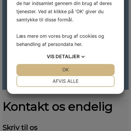
de har indsamlet gennem din brug af deres
tjenester. Ved at klikke på 'OK' giver du
samtykke til disse formål.
Læs mere om vores brug af cookies og
behandling af persondata
her
.
VIS
DETALJER
JA
NEJ
OK
JA
NEJ
NØDVENDIGE
PRÆFERENCER
AFVIS ALLE
JA
NEJ
JA
NEJ
MARKETING
STATISTIK
Kontakt os endelig
Skriv til os