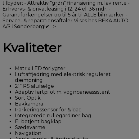
tilbyder: - Attraktiv "grøn" finansiering m. lav rente -
Erhvervs- & privatleasing i 12, 24 el. 36 mdr. -
Garantiforlængelser op til 5 år til ALLE bilmærker -
Service- & reparationsaftaler Vi ses hos BEKA AUTO
A/S i Sønderborg!✔-->
Kvaliteter
Matrix LED forlygter
Luftaffjedring med elektrisk reguleret
dæmpning
21" RS alufælge
Adaptiv fartpilot m. vognbaneassistent
Sort Optik
Bakkamera
Parkeringssensor for & bag
Integrerede rullegardiner bag
El betjent bagklap
Sædevarme
Navigation