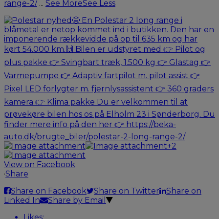
range-2/
...
See More
See Less
+2
View on Facebook
·
Share
Share on Facebook
Share on Twitter
Share on
Linked In
Share by Email
Likes: