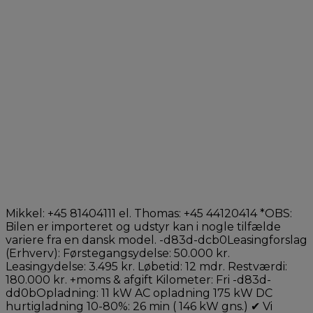
Mikkel: +45 81404111 el. Thomas: +45 44120414 *OBS:
Bilen er importeret og udstyr kan i nogle tilfælde
variere fra en dansk model. -d83d-dcb0Leasingforslag
(Erhverv): Førstegangsydelse: 50.000 kr.
Leasingydelse: 3.495 kr. Løbetid: 12 mdr. Restværdi:
180.000 kr. +moms & afgift Kilometer: Fri -d83d-
dd0bOpladning: 11 kW AC opladning 175 kW DC
hurtigladning 10-80%: 26 min ( 146 kW gns.) ✔ Vi