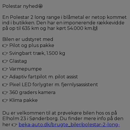
Polestar nyhed🤩
En Polestar 2 long range i blåmetal er netop kommet
ind i butikken. Den har en imponerende rækkevidde
på op til 635 km og har kørt 54.000 km.🙌
Bilen er udstyret med
👉 Pilot og plus pakke
👉 Svingbart træk, 1.500 kg
👉 Glastag
👉 Varmepumpe
👉 Adaptiv fartpilot m. pilot assist
👉 Pixel LED forlygter m. fjernlysassistent
👉 360 graders kamera
👉 Klima pakke
Du er velkommen til at prøvekøre bilen hos os på
Elholm 23 i Sønderborg. Du finder mere info på den
her 👉
beka-auto.dk/brugte_biler/polestar-2-long-