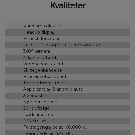
Kvaliteter
Panorama glastag
Headup display
El indst. forsæder
Fuld LED forlygter m. fjernlysassistent
360° kamera
Adaptiv fartpilot
Vognbaneassistent
Skiltegenkendelse
Blindvinkelsassistent
Træthedsregistrering
Apple carplay & android auto
3 zone klima
Nøglefri adgang
20" alufælge
Læderindtræk
476 Km. WLTP
Førstegangsydelse: 60.000 kr.
Leasingydelse: 4.485 kr.