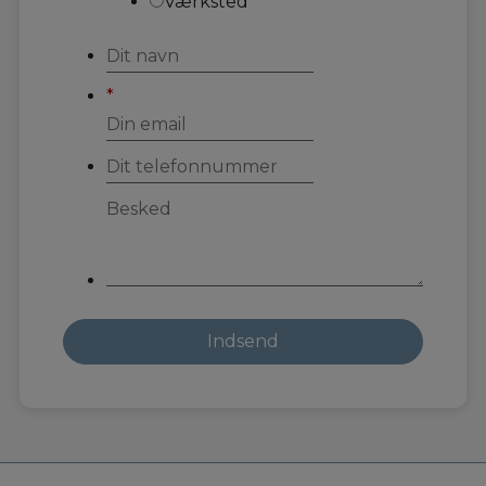
Værksted
*