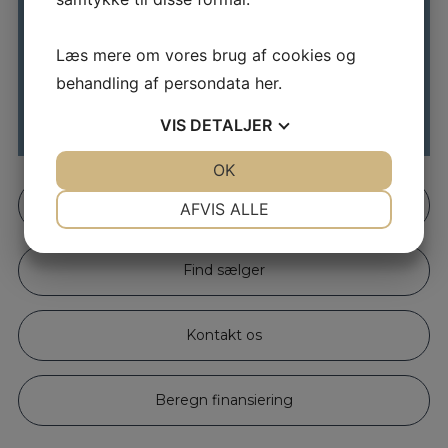
476 HK
479 WLTP
Læs mere om vores brug af cookies og
Ukendt kr.
behandling af persondata
her
.
Gråmetal
halvårligt
VIS
DETALJER
JA
NEJ
OK
JA
NEJ
NØDVENDIGE
PRÆFERENCER
Bestil prøvetur
AFVIS ALLE
JA
NEJ
JA
NEJ
Find sælger
MARKETING
STATISTIK
Kontakt os
Beregn finansiering