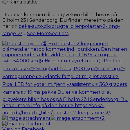
👉 Klima pakke
Du er velkommen til at prøvekøre bilen hos os på
Elholm 23 i Sønderborg. Du finder mere info på den
her 👉
beka-auto.dk/brugte_biler/polestar-2-long-
range-2/
...
See More
See Less
+2
View on Facebook