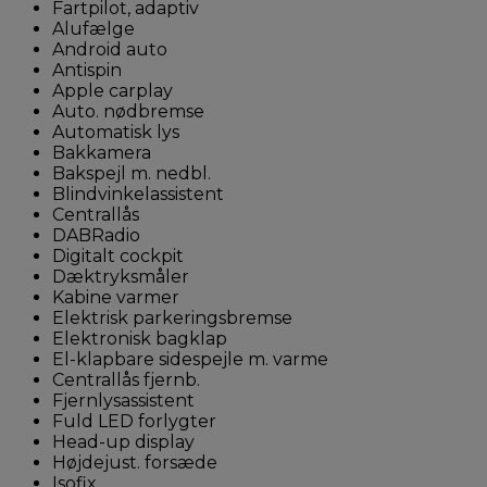
Fartpilot, adaptiv
Alufælge
Android auto
Antispin
Apple carplay
Auto. nødbremse
Automatisk lys
Bakkamera
Bakspejl m. nedbl.
Blindvinkelassistent
Centrallås
DABRadio
Digitalt cockpit
Dæktryksmåler
Kabine varmer
Elektrisk parkeringsbremse
Elektronisk bagklap
El-klapbare sidespejle m. varme
Centrallås fjernb.
Fjernlysassistent
Fuld LED forlygter
Head-up display
Højdejust. forsæde
Isofix