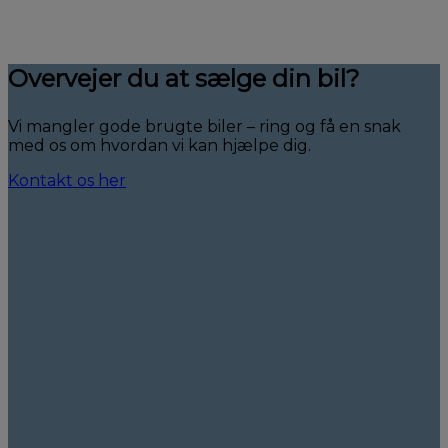
Overvejer du at sælge din bil?
Vi mangler gode brugte biler – ring og få en snak
med os om hvordan vi kan hjælpe dig.
Kontakt os her