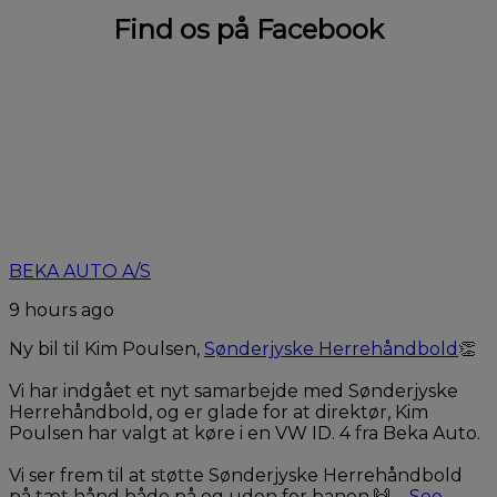
Find os på Facebook
BEKA AUTO A/S
9 hours ago
Ny bil til Kim Poulsen,
Sønderjyske Herrehåndbold
👏
Vi har indgået et nyt samarbejde med Sønderjyske
Herrehåndbold, og er glade for at direktør, Kim
Poulsen har valgt at køre i en VW ID. 4 fra Beka Auto.
Vi ser frem til at støtte Sønderjyske Herrehåndbold
på tæt hånd både på og uden for banen.🙌
...
See