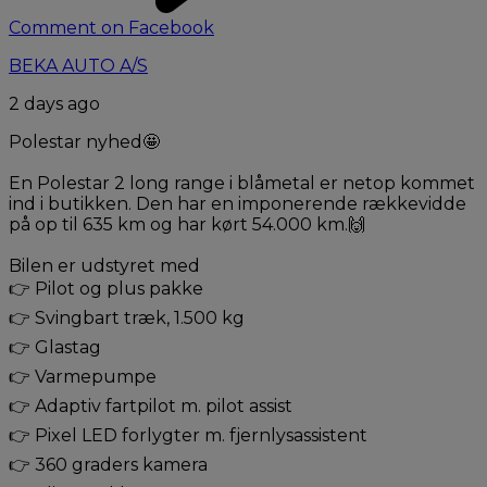
Comment on Facebook
BEKA AUTO A/S
2 days ago
Polestar nyhed🤩
En Polestar 2 long range i blåmetal er netop kommet
ind i butikken. Den har en imponerende rækkevidde
på op til 635 km og har kørt 54.000 km.🙌
Bilen er udstyret med
👉 Pilot og plus pakke
👉 Svingbart træk, 1.500 kg
👉 Glastag
👉 Varmepumpe
👉 Adaptiv fartpilot m. pilot assist
👉 Pixel LED forlygter m. fjernlysassistent
👉 360 graders kamera