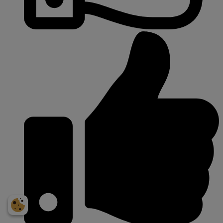
Få et personligt
prisoverslag på din bil
NUMMERPLADE
Indtast bildata