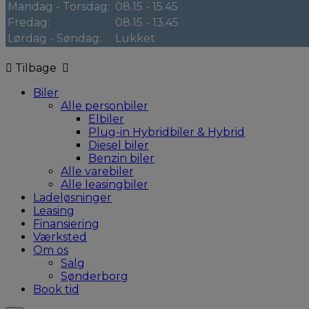
Mandag - Torsdag:
08.15 - 15.45
Fredag:
08.15 - 13.45
Lørdag - Søndag:
Lukket
Tilbage
Biler
Alle personbiler
Elbiler
Plug-in Hybridbiler & Hybrid
Diesel biler
Benzin biler
Alle varebiler
Alle leasingbiler
Ladeløsninger
Leasing
Finansiering
Værksted
Om os
Salg
Sønderborg
Book tid