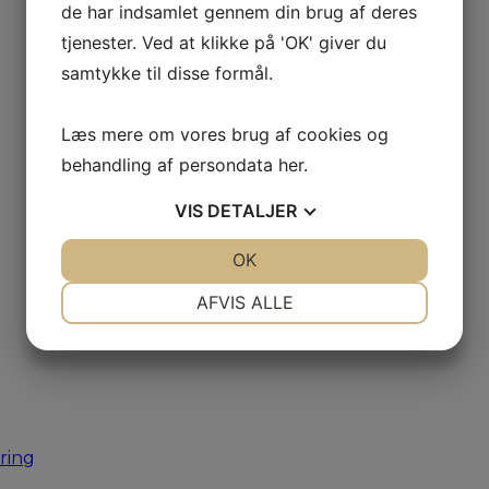
de har indsamlet gennem din brug af deres
tjenester. Ved at klikke på 'OK' giver du
samtykke til disse formål.
Læs mere om vores brug af cookies og
behandling af persondata
her
.
VIS
DETALJER
JA
NEJ
OK
JA
NEJ
NØDVENDIGE
PRÆFERENCER
AFVIS ALLE
JA
NEJ
JA
NEJ
MARKETING
STATISTIK
ring