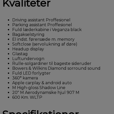
Kvaliteter
Driving assistant Proffesionel
Parking assistant Proffesionel
Fuld læderkabine i Veganza black
Bagakselstyring
El indst. førersæde m. memory
Softclose (servolukning af døre)
Headup display
Glastag
Luftundervogn
Rulle-solgardiner til bageste sideruder
Bowers & Wilkins Diamond sorround sound
Fuld LED forlygter
360° kamera
Apple carplay & android auto
M High-gloss Shadow Line
20" M Aerodynamsike hjul 907 M
600 Km. WLTP