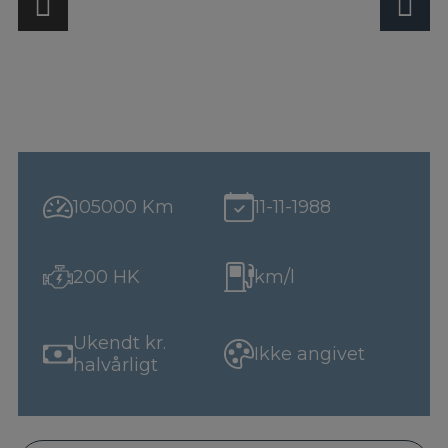
105000 Km
11-11-1988
200 HK
km/l
Ukendt kr.
Ikke angivet
halvårligt