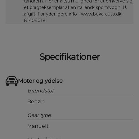
tandrem. Her er altså mulighed for at erhverve sig
et pragteksemplar af en italiensk sportsvogn. U.
afgift. For yderligere info - www.beka-auto.dk -
81404018
Specifikationer
Motor og ydelse
Brændstof
Benzin
Gear type
Manuelt