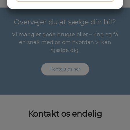
JA
NEJ
JA
NEJ
MARKETING
STATISTIK
Overvejer du at sælge din bil?
Vi mangler gode brugte biler – ring og få
en snak med os om hvordan vi kan
hjælpe dig.
Kontakt os her
Kontakt os endelig