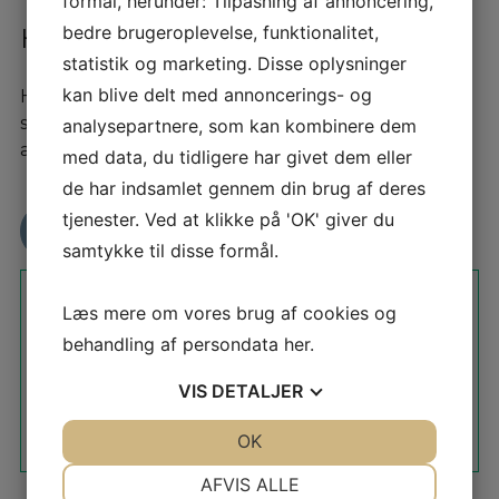
formål, herunder: Tilpasning af annoncering,
bedre brugeroplevelse, funktionalitet,
Hvad skriver andre om os?
statistik og marketing. Disse oplysninger
kan blive delt med annoncerings- og
Hos os kan du trygt handle. Vi har en TrustPilot
score på 4,9 stjerner og deraf over 330
analysepartnere, som kan kombinere dem
anmeldelser. Det skal være trygt at handle bil.
med data, du tidligere har givet dem eller
de har indsamlet gennem din brug af deres
tjenester. Ved at klikke på 'OK' giver du
Læs TrustPilot anmeldelser her
samtykke til disse formål.
Læs mere om vores brug af cookies og
behandling af persondata
her
.
VIS
DETALJER
JA
NEJ
OK
JA
NEJ
NØDVENDIGE
PRÆFERENCER
AFVIS ALLE