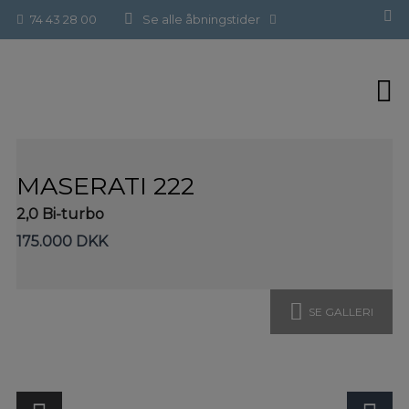
Hop
Forside
>
Brugte biler
>
Maserati 222
74 43 28 00
Se alle åbningstider
til
indholdet
MASERATI 222
2,0 Bi-turbo
175.000 DKK
SE GALLERI