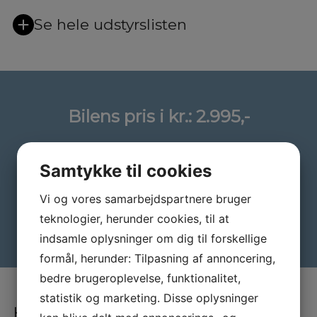
Se hele udstyrslisten
Bilens pris i kr.:
2.995,-
Beregn finansiering
Samtykke til cookies
Vi og vores samarbejdspartnere bruger
teknologier, herunder cookies, til at
indsamle oplysninger om dig til forskellige
formål, herunder: Tilpasning af annoncering,
bedre brugeroplevelse, funktionalitet,
statistik og marketing. Disse oplysninger
Hvad skriver andre om os?