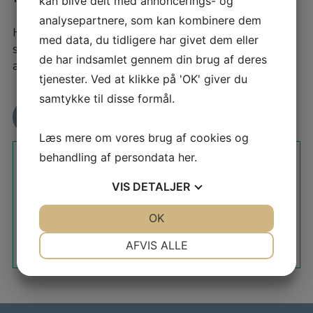
kan blive delt med annoncerings- og
analysepartnere, som kan kombinere dem
Hos os kan du trygt handle. Vi har en TrustPilot
med data, du tidligere har givet dem eller
score på 4,9 stjerner og deraf over 330
de har indsamlet gennem din brug af deres
anmeldelser. Det skal være trygt at handle bil.
tjenester. Ved at klikke på 'OK' giver du
samtykke til disse formål.
Læs TrustPilot anmeldelser her
Læs mere om vores brug af cookies og
behandling af persondata
her
.
VIS
DETALJER
JA
NEJ
OK
JA
NEJ
NØDVENDIGE
PRÆFERENCER
AFVIS ALLE
JA
NEJ
JA
NEJ
MARKETING
STATISTIK