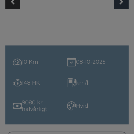
10 Km
08-10-2025
148 HK
km/l
9080 kr.
Hvid
halvårligt