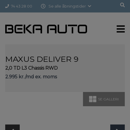
Hop
Forside
>
Brugte biler
>
Maxus Deliver 9
74 43 28 00
Se alle åbningstider
til
indholdet
MAXUS DELIVER 9
2,0 TD L3 Chassis RWD
2.995 kr./md ex. moms
SE GALLERI