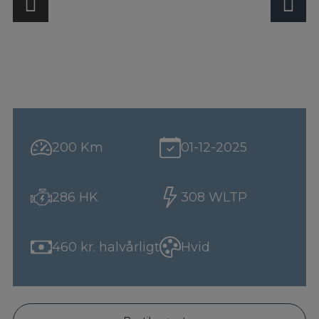
200 Km
01-12-2025
286 HK
308 WLTP
460 kr. halvårligt
Hvid