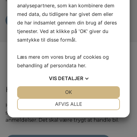
analysepartnere, som kan kombinere dem
med data, du tidligere har givet dem eller
Læs mere her
de har indsamlet gennem din brug af deres
tjenester. Ved at klikke på 'OK' giver du
samtykke til disse formål.
Læs mere om vores brug af cookies og
behandling af persondata
her
.
VIS
DETALJER
Hvad skriver andre om os?
JA
NEJ
OK
JA
NEJ
NØDVENDIGE
PRÆFERENCER
AFVIS ALLE
Hos os kan du trygt handle. Vi har en TrustPilot
score på 4,9 stjerner og deraf over 330
JA
NEJ
JA
NEJ
anmeldelser. Det skal være trygt at handle bil.
MARKETING
STATISTIK