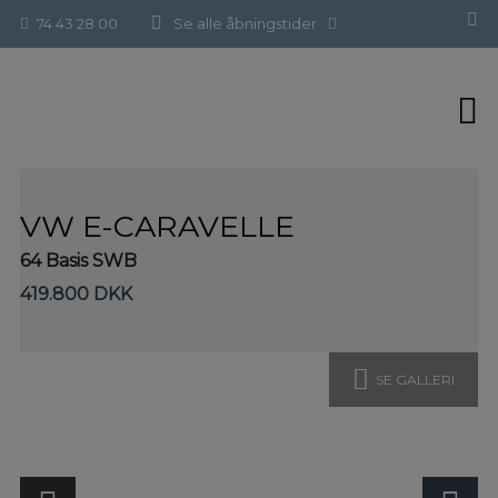
Hop
Forside
>
Brugte biler
>
VW e-Caravelle
74 43 28 00
Se alle åbningstider
til
indholdet
VW E-CARAVELLE
64 Basis SWB
419.800 DKK
SE GALLERI