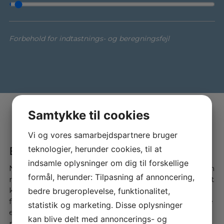
Forbehold for indtastnings- og beregningsfejl
Samtykke til cookies
Vi og vores samarbejdspartnere bruger
teknologier, herunder cookies, til at
Bliv klogere på ladeløsninger
indsamle oplysninger om dig til forskellige
Når du køber el- eller hybridbil, er det vigtigt med den
formål, herunder: Tilpasning af annoncering,
rette ladeløsning. Der findes mange udbydere, og det
kan være en jungle at finde rundt i – især som
bedre brugeroplevelse, funktionalitet,
førstegangskøber. Derfor hjælper vi dig med at vælge
statistik og marketing. Disse oplysninger
en løsning, der passer til dine behov. Vi samarbejder
kan blive delt med annoncerings- og
med tre pålidelige udbydere: Clever, OK og LOOAD.